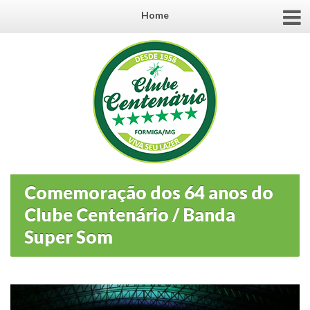
Home
Comemoração dos 64 anos do
Clube Centenário / Banda
Super Som