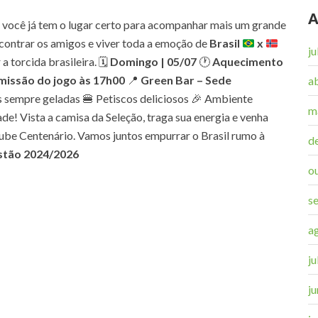
A
e você já tem o lugar certo para acompanhar mais um grande
encontrar os amigos e viver toda a emoção de
Brasil
x
j
torcida brasileira. 🗓️
Domingo | 05/07
🕐
Aquecimento
missão do jogo às 17h00
📍
Green Bar – Sede
a
 sempre geladas 🍔 Petiscos deliciosos 🎉 Ambiente
m
ade! Vista a camisa da Seleção, traga sua energia e venha
ube Centenário. Vamos juntos empurrar o Brasil rumo à
d
stão 2024/2026
o
s
a
j
j