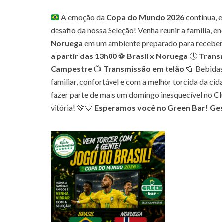
A emoção da
Copa do Mundo 2026
continua, 
desafio da nossa Seleção! Venha reunir a família, 
Noruega
em um ambiente preparado para receber a 
a partir das 13h00
⚽
Brasil x Noruega
🕔
Trans
Campestre
📺
Transmissão em telão
🍻 Bebidas
familiar, confortável e com a melhor torcida da cid
fazer parte de mais um domingo inesquecível no Cl
vitória! 💚💛
Esperamos você no Green Bar! Ge