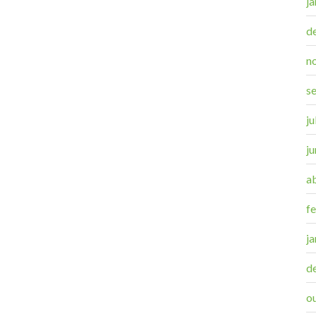
j
d
n
s
j
j
a
f
j
d
o