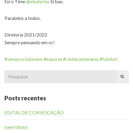
foi o Time
@ebaterias
Erbax.
Parabéns a todos.
Diretoria 2021/2022
Sempre pensando em vc!
#vemproclubevem
#esporte
#clubecentenario
#futebol
Search
for:
Posts recentes
EDITAL DE CONVOCAÇÃO
(sem título)