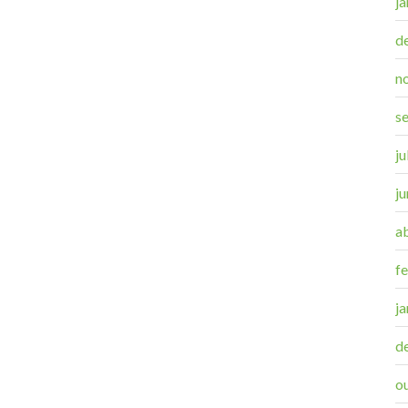
j
d
n
s
j
j
a
f
j
d
o