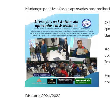
Mudanças positivas foram aprovadas para melhori
O P
que
das
Aos
com
fos
Em 
co
Diretoria 2021/2022