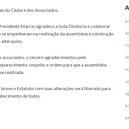
A
as do Clube e dos Associados.
j
residente Márcio agradece a toda Diretoria e colaborar
a
 se empenharam na realização da assembleia e construção
 alterações.
m
d
 associados, o sincero agradecimentos pelo
parecimento, respeito e ordem para que a assembleia
o
se realizada.
s
breve o Estatuto com suas alterações será liberado para
a
nhecimento de todos.
j
j