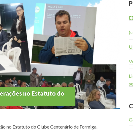
P
E
(s
U
V
Li
s
terações no Estatuto do
C
G
ão no Estatuto do Clube Centenário de Formiga.